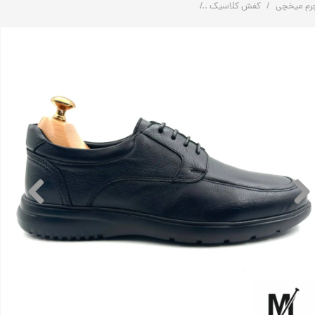
رم میخچی
کفش کلاسیک
کفش اسپرت کلاسیک چرم طبیعی مردانه کد: F256 | چرم میخچی