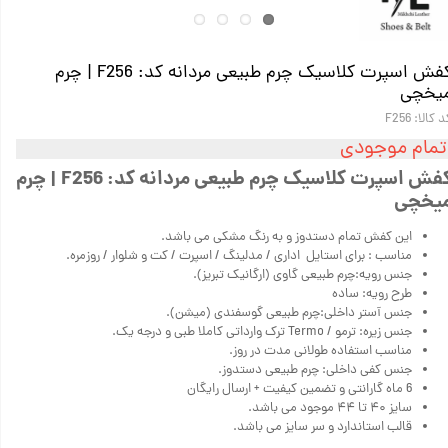
کفش اسپرت کلاسیک چرم طبیعی مردانه کد: F256 | چرم
یخچی
 کالا: F256
تمام موجودی
کفش اسپرت کلاسیک چرم طبیعی مردانه کد: F256 | چرم
یخچی
این کفش تمام دستدوز و به رنگ مشکی می باشد.
مناسب : برای استایل اداری / مدلینگ / اسپرت / کت و شلوار / روزمره.
جنس رویه:چرم طبیعی گاوی (ارگانیک تبریز).
طرح رویه: ساده
جنس آستر داخلی:چرم طبیعی گوسفندی (میشن).
جنس زیره: ترمو / Termo ترک وارداتی کاملا طبی و درجه یک.
مناسب استفاده طولانی مدت در روز.
جنس کفی داخلی: چرم طبیعی دستدوز.
6 ماه گارانتی و تضمین کیفیت + ارسال رایگان
سایز ۴۰ تا ۴۴ موجود می باشد.
قالب استاندارد و سر سایز می باشد.