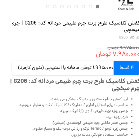
کفش کلاسیک طرح برت چرم طبیعی مردانه کد: G206 | چرم
یخچی
 کالا: G206
۹,۹۷۵,۰ تومان
۷,۹۸۰,۰۰ تومان
4 قسط
1,995,000 تومان ماهانه با اسنپ‌پی (بدون کارمزد)
کفش کلاسیک طرح برت چرم طبیعی مردانه کد: G206 |
رم میخچی
این کفش تمام دستدوز و به رنگ مشکی می باشد.
مناسب : برای استایل اداری / مدلینگ / کلاسیک / کت و شلوار / روزمره.
جنس رویه:چرم طبیعی گاوی (ارگانیک تبریز).
طرح رویه: برت
جنس آستر داخلی:چرم طبیعی گوسفندی (میشن).
جنس زیره:ترمو / Termo ترک وارداتی درجه یک و بسیار مقاوم.
مناسب استفاده طولانی مدت در روز.