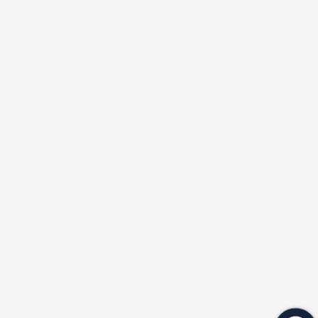
★
★
★
★
★