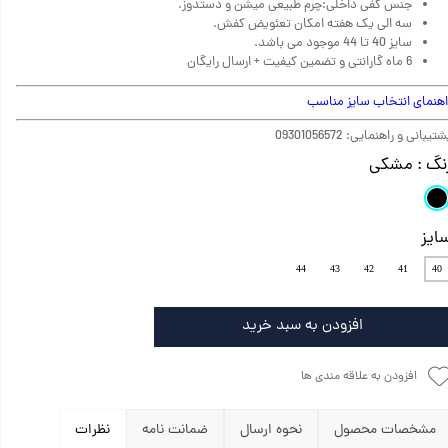
جنس کفی داخلی:چرم طبیعی میشن و دستدوز.
سه الی یک هفته امکان تعئویض کفش.
سایز 40 تا 44 موجود می باشد.
6 ماه گارانتی و تضمین کیفیت + ارسال رایگان
اهنمای انتخاب سایز مناسب
تیبانی و راهنمایی: 09301056572
نگ
: مشکی
ایز
44
43
42
41
40
افزودن به سبد خرید
افزودن به علاقه مندی ها
مشخصات محصول
نحوه ارسال
ضمانت نامه
نظرات