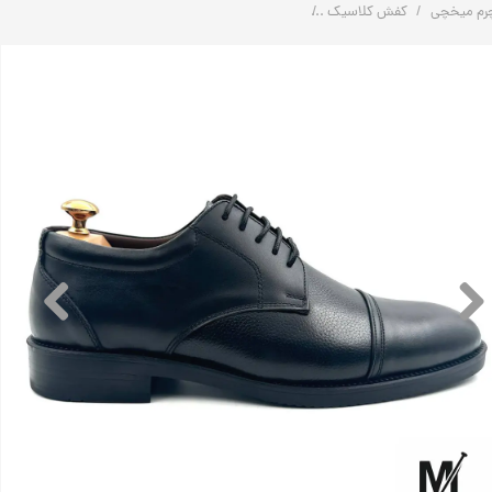
رم میخچی
کفش کلاسیک
کفش کلاسیک طرح برت چرم طبیعی مردانه کد: G206 | چرم میخچی