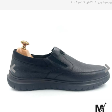
رم میخچی
کفش کلاسیک
کفش طبی چرم راحتی ارتوپدی مردانه | کد:‌ M13 | چرم میخچی