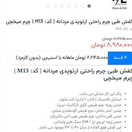
فش طبی چرم راحتی ارتوپدی مردانه | کد:‌ M13 | چرم میخچی
 کالا: M13
۱۱,۲۲۵,۰ تومان
۸,۹۸۰,۰۰ تومان
4 قسط
2,245,000 تومان ماهانه با اسنپ‌پی (بدون کارمزد)
کفش طبی چرم راحتی ارتوپدی مردانه | کد: M13 |
رم میخچی
رنگ این کار مشکی می باشد.
استایل کلاسیک / کتان / اداری/ کت شلوار.
جنس رویه: چرم‌ طبیعی گاوی (ارگانیک تبریز).
جنس آستر داخلی: چرم طبیعی گوسفندی میشن.
جنس کفی داخلی: چرم طبیعی طبی آنتی باکتریال.
جنس زیره: ای وی ای / EVA سبک طبی وارداتی.
این کفش فوق العاده از سایز ۴۰ تا ۴۴ موجود می باشد.