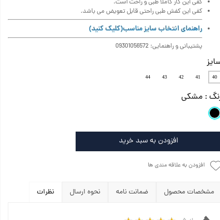
کفی این کار کاملا طبی و راحت است.
کفی این کفش طبی راحتی قابل تعویض می باشد.
راهنمای انتخاب سایز مناسب
(کلیک کنید)
پشتیبانی و راهنمایی: 09301056572
ایز
44
43
42
41
40
نگ
: مشکی
افزودن به سبد خرید
افزودن به علاقه مندی ها
مشخصات محصول
ضمانت نامه
نحوه ارسال
نظرات