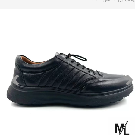
رم میخچی
کفش کلاسیک
کفش کتانی راحتی طبی اسپرت چرم مردانه | کد: H19 | چرم میخچی