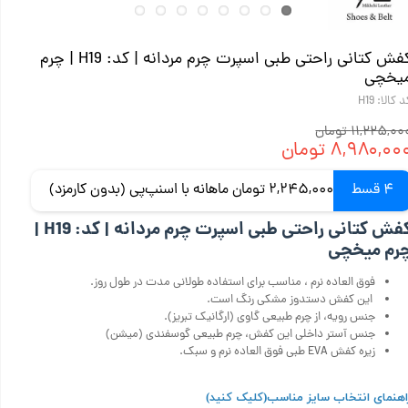
کفش کتانی راحتی طبی اسپرت چرم مردانه | کد: H19 | چرم
یخچی
 کالا: H19
۱۱,۲۲۵,۰ تومان
۸,۹۸۰,۰۰ تومان
4 قسط
2,245,000 تومان ماهانه با اسنپ‌پی (بدون کارمزد)
کفش کتانی راحتی طبی اسپرت چرم مردانه | کد: H19 |
رم میخچی
فوق العاده نرم ، مناسب برای استفاده طولانی مدت در طول روز.
این کفش دستدوز مشکی رنگ است.
جنس رویه، از چرم طبیعی گاوی (ارگانیک تبریز).
جنس آستر داخلی این کفش، چرم طبیعی گوسفندی (میشن)
زیره کفش EVA طبی فوق العاده نرم و سبک.
اهنمای انتخاب سایز مناسب
(کلیک کنید)