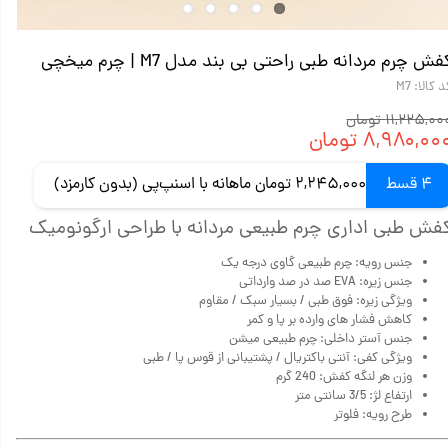
فش چرم مردانه طبی راحتی بی بند مدل M7 | چرم میخچی
 کالا: M7
۱۱,۲۲۵,۰ تومان
۸,۹۸۰,۰۰ تومان
4 قسط
2,245,000 تومان ماهانه با اسنپ‌پی (بدون کارمزد)
فش طبی اداری چرم طبیعی مردانه با طراحی ارگونومیک
جنس رویه: چرم طبیعی گاوی درجه یک
جنس زیره: EVA صد در صد وارداتی
ویژگی زیره: فوق طبی / بسیار سبک / مقاوم
کاهش فشار های وارده بر پا و کمر
جنس آستر داخلی: چرم طبیعی میشن
ویژگی کفی: آنتی باکتریال / پشتیبانی از قوس پا / طبی
وزن هر لنگه کفش: 240 گرم
ارتفاع لژ: 3/5 سانتی متر
طرح رویه: فلوتر