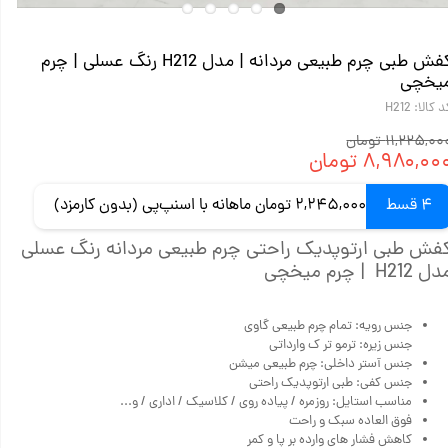
کفش طبی چرم طبیعی مردانه | مدل H212 رنگ عسلی | چرم
یخچی
 کالا: H212
۱۱,۲۲۵,۰ تومان
۸,۹۸۰,۰۰ تومان
4 قسط
2,245,000 تومان ماهانه با اسنپ‌پی (بدون کارمزد)
فش طبی ارتوپدیک راحتی چرم طبیعی مردانه رنگ عسلی
 H212 | چرم میخچی
جنس رویه: تمام چرم طبیعی گاوی
جنس زیره: ترمو تر ک وارداتی
جنس آستر داخلی: چرم طبیعی میشن
جنس کفی: طبی ارتوپدیک راحتی
مناسب استایل: روزمره / پیاده روی / کلاسیک / اداری / و...
فوق العاده سبک و راحت
کاهش فشار های وارده بر پا و کمر