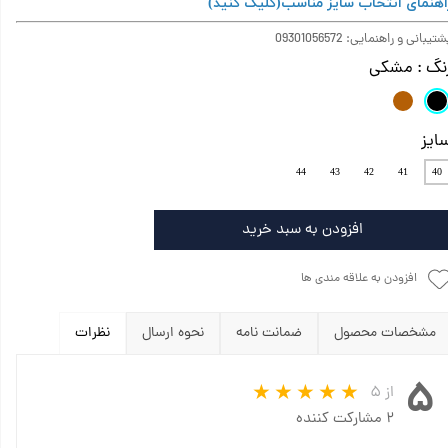
اهنمای انتخاب سایز مناسب
(کلیک کنید)
تیبانی و راهنمایی: 09301056572
نگ
: مشکی
ایز
44
43
42
41
40
افزودن به سبد خرید
افزودن به علاقه مندی ها
مشخصات محصول
ضمانت نامه
نحوه ارسال
نظرات
۵
از ۵
۲ مشارکت کننده