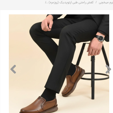
رم میخچی
کفش راحتی طبی ارتوپدیک (روزمره)
کفش ارتوپدیک کلاسیک طبی چرم مردانه | کد: 