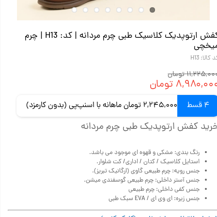
کفش ارتوپدیک کلاسیک طبی چرم مردانه | کد: H13 | چرم
یخچی
 کالا: H13
۱۱,۲۲۵,۰ تومان
۸,۹۸۰,۰۰ تومان
4 قسط
2,245,000 تومان ماهانه با اسنپ‌پی (بدون کارمزد)
رید کفش ارتوپدیک طبی چرم مردانه
رنگ بندی: مشکی و قهوه ای موجود می باشد.
استایل کلاسیک / کتان / اداری/ کت شلوار.
جنس رویه: چرم‌ طبیعی گاوی (ارگانیک تبریز).
جنس آستر داخلی: چرم طبیعی گوسفندی میشن.
جنس کفی داخلی: چرم طبیعی
جنس زیره: ای وی ای / EVA سبک طبی