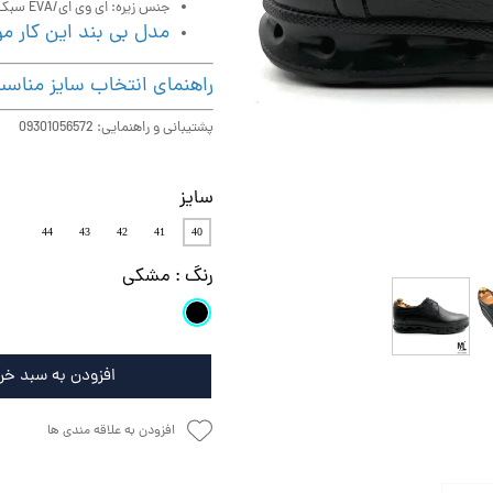
جنس زیره: ای وی ای/EVA سبک طبی بسیار نرم و راحت.
مدل بی بند این کار م
راهنمای انتخاب سایز مناس
پشتیبانی و راهنمایی: 09301056572
سایز
44
43
42
41
40
رنگ
: مشکی
افزودن به سبد خر
افزودن به علاقه مندی ها