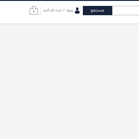
جستجو
ورود
/
ثبت نام کنید
۰
حساب کاربری من
تغییر گذر واژه
سفارشات
خروج از حساب
کاربری