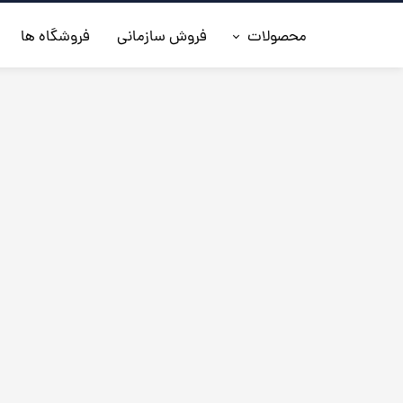
محصولات
فروش سازمانی
فروشگاه ها
◼️جدیدترین ها
◼️کفش مردانه
◼️ کیف مردانه
◼️کفش زنانه
◼️اکسسوری
◼️کمربند مردانه
◼️کلاه چرم