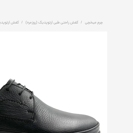
چرم میخچی
کفش راحتی طبی ارتوپدیک (روزمره)
کفش ارتوپدیک طبی