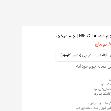
 کد:H6 | چرم میخچی
ان
تمام چرم مردانه
د.
 کمر درد.
داری/ روزمره.
انیک تبریز).
گوسفندی (میشن).
ی فوق راحت / ماساژور دار.