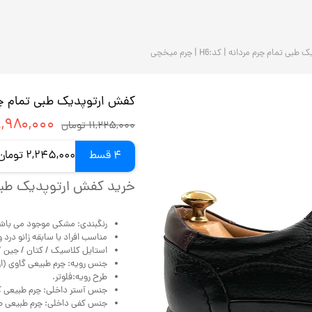
 تمام چرم مردانه | کد:H6 | چرم میخچی
کفش ارتوپدیک طبی تمام چرم مردانه |
۸,۹۸۰,۰۰۰ توم
۱۱,۲۲۵,۰۰۰ تومان
4 قسط
2,245,000 تومان ماهانه با اسنپ‌پی (بدون کارمزد)
خرید کفش ارتوپدیک طبی 
رنگبندی: مشکی موجود می باش
مناسب افراد با سابقه زانو درد و
استایل کلاسیک / کتان / جین / ا
جنس رویه: چرم طبیعی گاوی (ارگ
طرح رویه:فلوتر.
جنس آستر داخلی: چرم طبیعی 
جنس کفی داخلی: چرم طبیعی طب