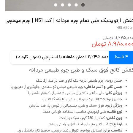
فش ارتوپدیک طبی تمام چرم مردانه | کد: M51 | چرم میخچی
 کالا: M51
۱۱,۲۲۵,۰ تومان
۸,۹۸۰,۰۰ تومان
4 قسط
2,245,000 تومان ماهانه با اسنپ‌پی (بدون کارمزد)
فش کالج فوق سبک و طبی چرم طبیعی مردانه
جنس رویه:
چرم طبیعی درجه یک گاوی صد در صد ارگانیک
جنس کفی و آستر داخلی:
چرم طبیعی میشن گوسفندی، جلوگیری از تعریق پا
ویژگی کفی:
طبی، آنتی باکتریال طراحی شده برای کاهش فشار پا
جنس زیره:
Termo ترک وارداتی ( دارای 6 ماه گارانتی )
ویژگی زیره:
فوق سبک و طبی، پشتیبانی از قوس پا، ضد سایش
نوع قالب:
طبی ارتوپدی مناسب استفاده طولانی مدت
وزن کفش:
کم تر از 780 گرم ، سبک و راحت
ارتفاع لژ:
3 سانتی متر، ایجاد تعادل و راحتی بیشتر
مناسب برای استایل
روزمره، کژوال، نیمه رسمی، محیط کار، دانشگاه و...