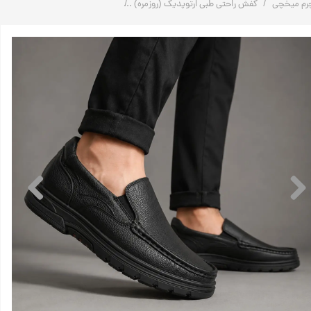
رم میخچی
کفش راحتی طبی ارتوپدیک (روزمره)
کفش ارتوپدیک طبی تمام چرم مردانه | کد: M51 