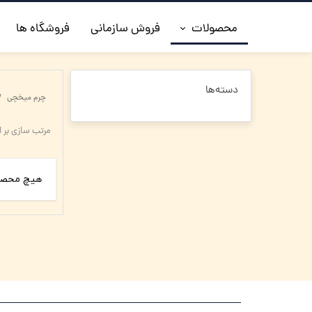
محصولات
فروش سازمانی
فروشگاه ها
◼️جدیدترین ها
دسته‌ها
چرم میخچی
◼️کفش مردانه
مرتب سازی بر 
◼️ کیف مردانه
◼️کفش زنانه
هیچ محصو
◼️اکسسوری
◼️کمربند مردانه
◼️کلاه چرم