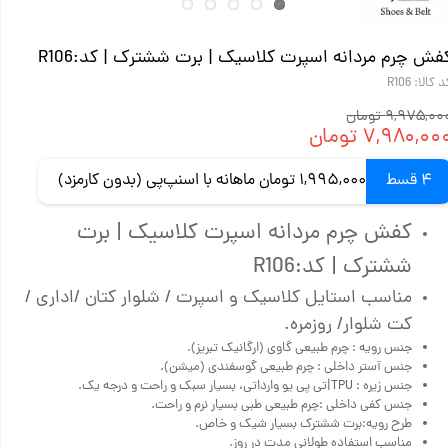
فش چرم مردانه اسپرت کلاسیک | برت ششترک | کد:R106
 کالا: R106
۹,۹۷۵,۰ تومان
۷,۹۸۰,۰۰ تومان
4 قسط
1,995,000 تومان ماهانه با اسنپ‌پی (بدون کارمزد)
کفش چرم مردانه اسپرت کلاسیک | برت
ششترک | کد:R106
مناسب استایل کلاسیک و اسپرت / شلوار کتان /اداری /
کت شلوار/ روزمره.
جنس رویه : چرم طبیعی گاوی (ارگانیک تبریز).
جنس آستر داخلی : چرم طبیعی گوسفندی (میشن).
جنس زیره : TPU|تی پی یو وارداتی، بسیار سبک و راحت و درجه یک.
جنس کفی داخلی :چرم طبیعی طبی بسیار نرم و راحت.
طرح رویه:برت ششترک بسیار شیک و خاص.
مناسب استفاده طولانی مدت در روز.