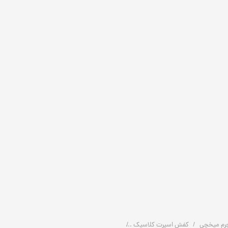
رم میخچی
کفش اسپرت کلاسیک
کفش چرم مردانه اسپرت کلاسیک | برت ششترک | کد: