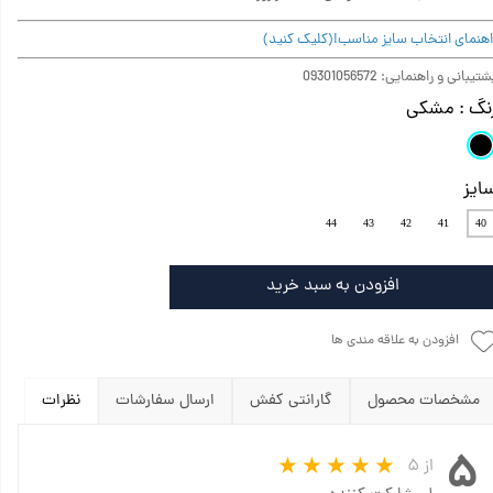
اهنمای انتخاب سایز مناسب!(کلیک کنید)
تیبانی و راهنمایی: 09301056572
نگ
: مشکی
ایز
44
43
42
41
40
افزودن به سبد خرید
افزودن به علاقه مندی ها
مشخصات محصول
گارانتی کفش
ارسال سفارشات
نظرات
۵
از ۵