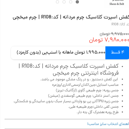
فش اسپرت کلاسیک چرم مردانه | کد:R108 | چرم میخچی
 کالا: R108
۹,۹۷۵,۰ تومان
۷,۹۸۰,۰۰ تومان
4 قسط
1,995,000 تومان ماهانه با اسنپ‌پی (بدون کارمزد)
کفش اسپرت کلاسیک چرم مردانه | کد:R108 |
فروشگاه اینترنتی چرم میخچی
این کفش دستدوز ، و در رنگ مشکی موجود می باشد.
مناسب استایل:جین/کتان/رسمی/اداری/روزمره
جنس رویه: چرم طبیعی گاوی (ارگانیک تبریز)
جنس آستر داخلی: چرم طبیعی گوسفندی (میشن)
جنس زیره:TPU|تی پی یو وارداتی بسیار سبک بدون ساییدگی و شکستگی.
جنس کفی داخلی:چرم طبیعیه طبی.
طرح رویه:هشترک گل بته دار.
اهنمای انتخاب سایز مناسب!