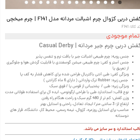
فش دربی کژوال چرم اشبالت مردانه مدل F141 | چرم میخچی
 کالا: F141
تمام موجودی
فش دربی چرم جیر مردانه | Casual Derby
جنس رویه: چرم طبیعی اشبالت جیر با بافت نرم و تنفس پذیر
جنس آستر و کفی: چرم طبیعی میشن گوسفندی با قابلیت گردش هوا و جلوگیری
از تعریق پا
ویژگی کفی: طبی آنتی باکتریال طراحی شده برای کاهش فشار به کف پا
جنس زیره: Rubber ترک وارداتی ( دارای 6 ماه گارانتی )
ویژگی زیره: طبی / پشتیبانی از قوس پا / فوق سبک
نوع قالب: استاندارد طبی با طراحی ارگونومی، ایده آل برای استفاده طولانی مدت
وزن کفش: کم تر از 480 گرم سبک و راحت هنگام راه رفتن
ارتفاع لژ: 3 سانتی متر/ ایجاد تعادل، راحتی و استایل بهتر
مناسب برای استایل روزمره، کژوال، نیمه رسمی، محیط کار، دانشگاه، قرار های
دوستانه
الب استاندارد و سر سایز می باشد.