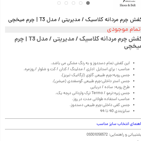
فش چرم مردانه کلاسیک / مدیریتی / مدل T3 | چرم میخچی
تمام موجودی
کفش چرم مردانه کلاسیک / مدیریتی / مدل T3 | چرم
یخچی
این کفش تمام دستدوز و به رنگ مشکی می باشد.
مناسب : برای استایل اداری / مدلینگ / کتان / کت و شلوار / روزمره.
جنس رویه:چرم طبیعی گاوی (ارگانیک تبریز).
جنس آستر داخلی:چرم طبیعی گوسفندی (میشن).
طرح رویه: ساده / دریایی
جنس زیره:ترمو / Termo ترک وارداتی درجه یک.
مناسب استفاده طولانی مدت در روز.
جنس کفی داخلی:چرم طبیعی دستدوز.
سایزبندی 40 تا 44
اهنمای انتخاب سایز مناسب
تیبانی و راهنمایی: 09301056572