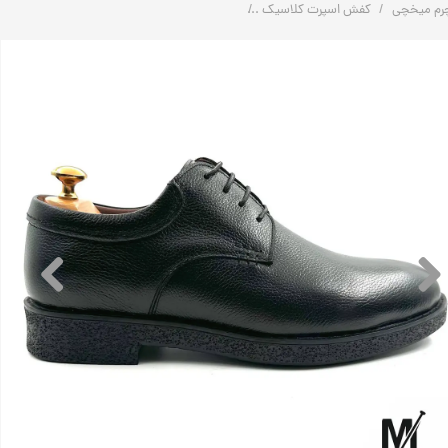
رم میخچی
کفش اسپرت کلاسیک
کفش اسپرت کلاسیک تمام چرم مردانه | کد:H144 | چرم میخچی