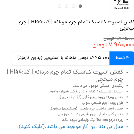
کفش اسپرت کلاسیک تمام چرم مردانه | کد:H144 | چرم
یخچی
۹,۹۷۵,۰ تومان
۷,۹۸۰,۰۰ تومان
4 قسط
1,995,000 تومان ماهانه با اسنپ‌پی (بدون کارمزد)
کفش اسپرت کلاسیک تمام چرم مردانه | کد:H144 |
چرم میخچی
رنگبندی: مشکی موجود می باشد.
استایل کلاسیک / کتان / اداری/ کت شلوار/روزمره.
جنس رویه: چرم‌طبیعی گاوی(ارگانیک تبریز).
طرح رویه: چرم طبیعی فلوتر.
جنس آستر داخلی: چرم طبیعی گوسفندی(میشن).
جنس کفی داخلی: چرم طبیعی دست دوز طبی.
زیره : ترمو/Termo ترک وارداتی درجه یک.
مدل بی بند این کار موجود می باشد.(کلیک کنید).