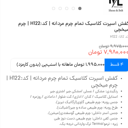
کفش اسپرت کلاسیک تمام چرم مردانه | کد:H122 | چرم
یخچی
 کالا: H122
۹,۹۷۵,۰ تومان
۷,۹۸۰,۰۰ تومان
4 قسط
1,995,000 تومان ماهانه با اسنپ‌پی (بدون کارمزد)
کفش اسپرت کلاسیک تمام چرم مردانه | کد:H122 |
چرم میخچی
رنگبندی: مشکی / عسلی /مشکی جیر /شتری جیر
استایل کلاسیک / کتان / اداری/ کت شلوار / دامادی / روزمره /
جنس رویه: چرم‌ طبیعی گاوی(ارگانیک تبریز).
طرح رویه: چرم طبیعی ساده و جیر(اشبالت).
جنس آستر داخلی: چرم طبیعی گوسفندی(میشن).
جنس کفی داخلی: چرم طبیعی دست دوز طبی
زیره : ترمو/Termo ترک وارداتی درجه یک.