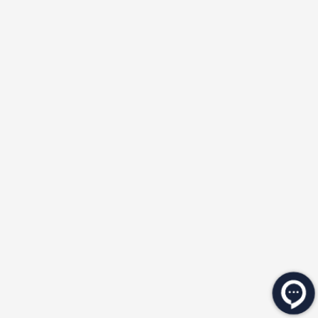
★
★
★
★
★