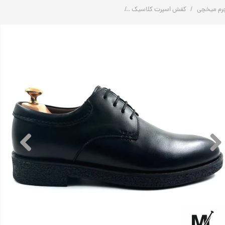
رم میخچی
کفش اسپرت کلاسیک
کفش اسپرت کلاسیک تمام چرم مردانه | کد:H122 | چرم میخچی