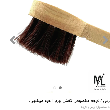
رس / فرچه مخصوص کفش چرم | چرم میخچی.
د محصول: برس و فرچه