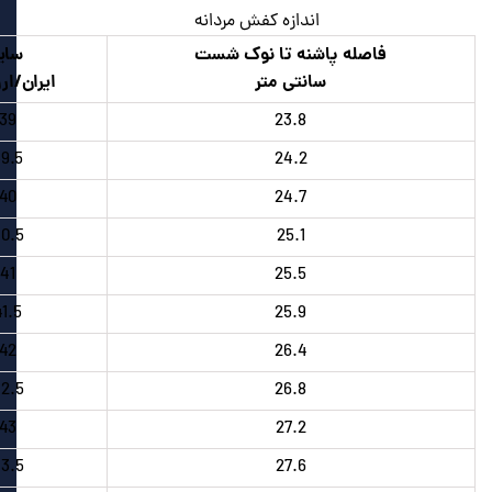
اندازه کفش مردانه
فاصله پاشنه تا نوک شست
سای
سانتی متر
ایران/ار
39
23.8
9.5
24.2
40
24.7
0.5
25.1
41
25.5
41.5
25.9
42
26.4
2.5
26.8
43
27.2
3.5
27.6