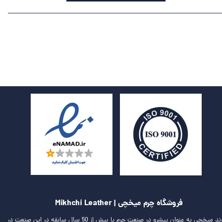
فروشگاه چرم میخچی | Mikhchi Leather
برند میخچی به عنوان پیشرو در صنعت چرم با بیش از 50 سال سابقه در این صنعت در