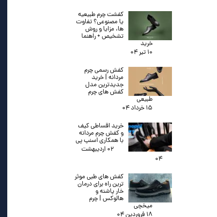
کفشت چرم طبیعیه
یا مصنوعی؟ تفاوت
ها، مزایا و روش
تشخیص + راهنما
خرید
۱۰ تیر ۰۴
کفش رسمی چرم
مردانه | خرید
جدیدترین مدل
کفش های چرم
طبیعی
۱۵ خرداد ۰۴
خرید اقساطی کیف
و کفش چرم مردانه
با همکاری اسنپ پی
۰۲ اردیبهشت
۰۴
کفش های طبی موثر
ترین راه برای درمان
خار پاشنه و
هالوکس | چرم
میخچی
۱۸ فروردین ۰۴