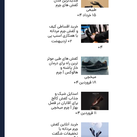
جدیدترین مدل
کفش های چرم
طبیعی
۱۵ خرداد ۰۴
خرید اقساطی کیف
و کفش چرم مردانه
با همکاری اسنپ پی
۰۲ اردیبهشت
۰۴
کفش های طبی موثر
ترین راه برای درمان
خار پاشنه و
هالوکس | چرم
میخچی
۱۸ فروردین ۰۴
استایل شیک و
جذاب کفش کالج
برای آقایان در فصل
بهار | چرم میخچی
۱۱ فروردین ۰۴
خرید آنلاین کفش
چرم مردانه با
تخفیفات شگفت