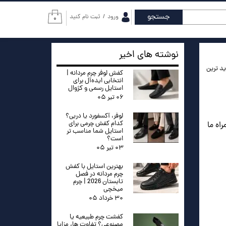
جستجو
ورود
/
ثبت نام کنید
۰
حساب کاربری من
تغییر گذر واژه
نوشته های اخیر
د ترین
سفارشات
کفش لوفر چرم مردانه |
انتخابی ایده‌آل برای
استایل رسمی و کژوال
خروج از حساب
۰۶ تیر ۰۵
کاربری
لوفر، آکسفورد یا دربی؟
کدام کفش چرمی برای
اه ما
استایل شما مناسب تر
است؟
۰۳ تیر ۰۵
بهترین استایل با کفش
چرم مردانه در فصل
تابستان 2026 | چرم
میخچی
۳۰ خرداد ۰۵
کفشت چرم طبیعیه یا
مصنوعی؟ تفاوت ها، مزایا