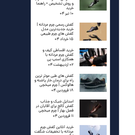
و روش تشخیص + راهنما
خرید
۱۰ تیر ۰۴
کفش رسمی چرم مردانه |
خرید جدیدترین مدل
کفش های چرم طبیعی
۱۵ خرداد ۰۴
خرید اقساطی کیف و
کفش چرم مردانه با
همکاری اسنپ پی
۰۲ اردیبهشت ۰۴
کفش های طبی موثر ترین
راه برای درمان خار پاشنه و
هالوکس | چرم میخچی
۱۸ فروردین ۰۴
استایل شیک و جذاب
کفش کالج برای آقایان در
فصل بهار | چرم میخچی
۱۱ فروردین ۰۴
خرید آنلاین کفش چرم
مردانه با تخفیفات شگفت