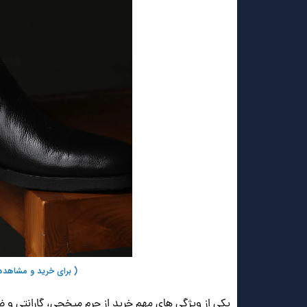
( برای خرید و مشاهده
یکی از ویژگی های مهم خرید از چرم میخچی، گارانتی و ضمانت ۶ ماهه کفش هستش که بعد از خرید براتون ف