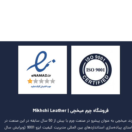
فروشگاه چرم میخچی | Mikhchi Leather
برند میخچی به عنوان پیشرو در صنعت چرم با بیش از 50 سال سابقه در این صنعت در
راستای پیاده‌سازی استانداردهای بین المللی مدیریت کیفیت ایزو 9001 (ویرایش سال