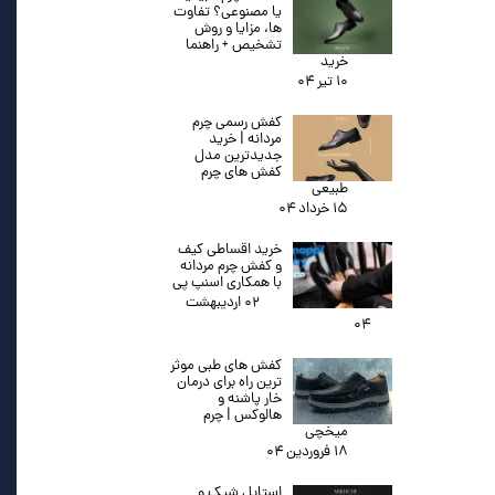
یا مصنوعی؟ تفاوت
ها، مزایا و روش
تشخیص + راهنما
خرید
۱۰ تیر ۰۴
کفش رسمی چرم
مردانه | خرید
جدیدترین مدل
کفش های چرم
طبیعی
۱۵ خرداد ۰۴
خرید اقساطی کیف
و کفش چرم مردانه
با همکاری اسنپ پی
۰۲ اردیبهشت
۰۴
کفش های طبی موثر
ترین راه برای درمان
خار پاشنه و
هالوکس | چرم
میخچی
۱۸ فروردین ۰۴
استایل شیک و