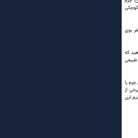
ن، چرم
 کوچکی
ر بوی
هید که
طبیعی
چرم را
خی از
یم این