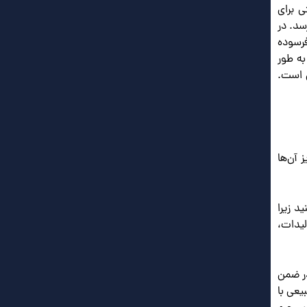
 برای
 برسد. در
سیار فرسوده
به طور
ی است.
 آن‌ها
د زیرا
لیدات،
در ضمن
یعی با