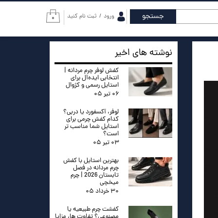
جستجو
ورود
/
ثبت نام کنید
۰
حساب کاربری من
تغییر گذر واژه
نوشته های اخیر
سفارشات
کفش لوفر چرم مردانه |
انتخابی ایده‌آل برای
استایل رسمی و کژوال
خروج از حساب
۰۶ تیر ۰۵
کاربری
لوفر، آکسفورد یا دربی؟
کدام کفش چرمی برای
استایل شما مناسب تر
است؟
۰۳ تیر ۰۵
بهترین استایل با کفش
چرم مردانه در فصل
تابستان 2026 | چرم
میخچی
۳۰ خرداد ۰۵
کفشت چرم طبیعیه یا
مصنوعی؟ تفاوت ها، مزایا