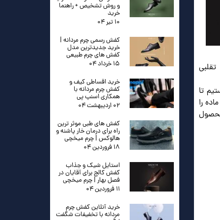
و روش تشخیص + راهنما
خرید
۱۰ تیر ۰۴
کفش رسمی چرم مردانه |
خرید جدیدترین مدل
کفش های چرم طبیعی
۱۵ خرداد ۰۴
تقلبی
خرید اقساطی کیف و
کفش چرم مردانه با
یم تا
همکاری اسنپ پی
اده را
۰۲ اردیبهشت ۰۴
محصول
کفش های طبی موثر ترین
راه برای درمان خار پاشنه و
هالوکس | چرم میخچی
۱۸ فروردین ۰۴
استایل شیک و جذاب
کفش کالج برای آقایان در
فصل بهار | چرم میخچی
۱۱ فروردین ۰۴
خرید آنلاین کفش چرم
مردانه با تخفیفات شگفت