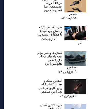
مردانه | خرید
جدیدترین مدل
کفش های چرم
طبیعی
۱۵ خرداد ۰۴
خرید اقساطی کیف
و کفش چرم مردانه
با همکاری اسنپ پی
۰۲ اردیبهشت
۰۴
کفش های طبی موثر
ترین راه برای درمان
خار پاشنه و
هالوکس | چرم
میخچی
۱۸ فروردین ۰۴
استایل شیک و
جذاب کفش کالج
برای آقایان در فصل
بهار | چرم میخچی
۱۱ فروردین ۰۴
خرید آنلاین کفش