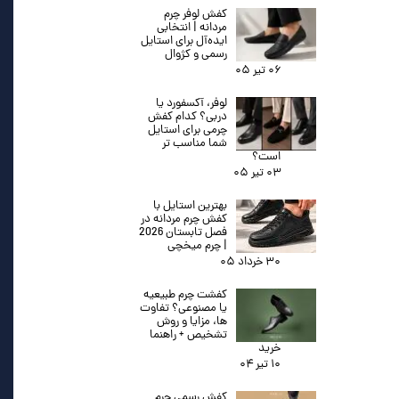
کفش لوفر چرم
مردانه | انتخابی
ایده‌آل برای استایل
رسمی و کژوال
۰۶ تیر ۰۵
لوفر، آکسفورد یا
دربی؟ کدام کفش
چرمی برای استایل
شما مناسب تر
است؟
۰۳ تیر ۰۵
بهترین استایل با
کفش چرم مردانه در
فصل تابستان 2026
| چرم میخچی
۳۰ خرداد ۰۵
کفشت چرم طبیعیه
یا مصنوعی؟ تفاوت
ها، مزایا و روش
تشخیص + راهنما
خرید
۱۰ تیر ۰۴
کفش رسمی چرم