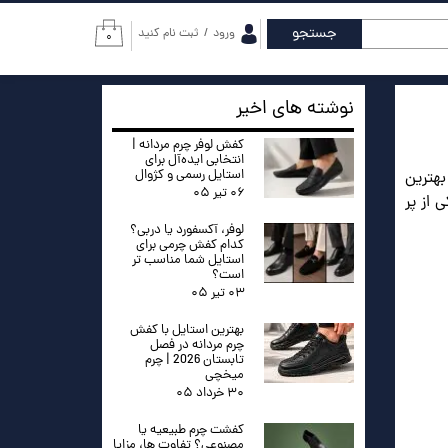
جستجو
ورود
/
ثبت نام کنید
۰
حساب کاربری من
تغییر گذر واژه
نوشته های اخیر
سفارشات
کفش لوفر چرم مردانه |
انتخابی ایده‌آل برای
استایل رسمی و کژوال
بهترین
خروج از حساب
۰۶ تیر ۰۵
کاربری
 از پر
لوفر، آکسفورد یا دربی؟
کدام کفش چرمی برای
استایل شما مناسب تر
است؟
۰۳ تیر ۰۵
بهترین استایل با کفش
چرم مردانه در فصل
تابستان 2026 | چرم
میخچی
۳۰ خرداد ۰۵
کفشت چرم طبیعیه یا
مصنوعی؟ تفاوت ها، مزایا