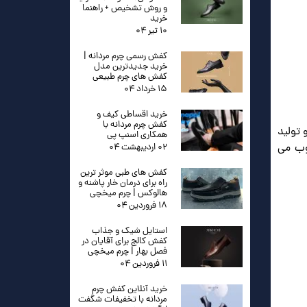
و روش تشخیص + راهنما
خرید
۱۰ تیر ۰۴
کفش رسمی چرم مردانه |
خرید جدیدترین مدل
کفش های چرم طبیعی
۱۵ خرداد ۰۴
خرید اقساطی کیف و
کفش چرم مردانه با
 تولید
همکاری اسنپ پی
وب می
۰۲ اردیبهشت ۰۴
کفش های طبی موثر ترین
راه برای درمان خار پاشنه و
هالوکس | چرم میخچی
۱۸ فروردین ۰۴
استایل شیک و جذاب
کفش کالج برای آقایان در
فصل بهار | چرم میخچی
۱۱ فروردین ۰۴
خرید آنلاین کفش چرم
مردانه با تخفیفات شگفت