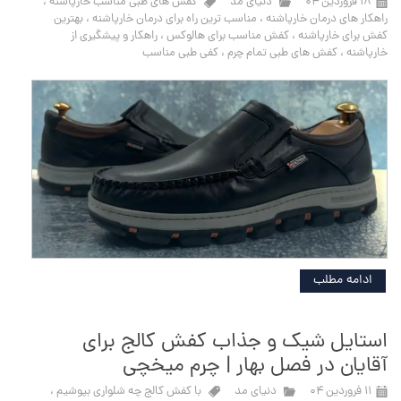
۱۸ فروردین ۰۴
دنیای مد
کفش های طبی مناسب خارپاشنه
،
راهکار های درمان خارپاشنه
،
مناسب ترین راه برای درمان خارپاشنه
،
بهترین
کفش برای خارپاشنه
،
کفش مناسب برای هالوکس
،
راهکار و پیشگیری از
خارپاشنه
،
کفش های طبی تمام چرم
،
کفی طبی مناسب
ادامه مطلب
استایل شیک و جذاب کفش کالج برای
آقایان در فصل بهار | چرم میخچی
۱۱ فروردین ۰۴
دنیای مد
با کفش کالج چه شلواری بپوشیم
،