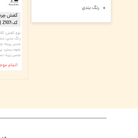
رنگ بندی
کفش چرم 
کد:Z107 | چرم میخچی
نوع کفش
:
کلا
رنگ بندی
:
مش
جنس رویه
:
چر
نحوه بستن
:
بی
جنس زیره
:
تما
اتمام موج