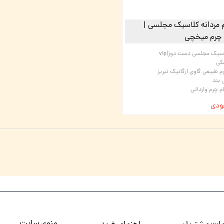
مردانه کلاسیک مجلسی |
سیک مجلسی دست دوز|vip
کی
م طبیعی گاوی ارگانیک تبریز
 بند
م چرم وارداتی
ودی